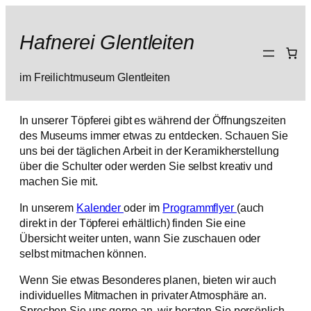
Zum
Inhalt
Hafnerei Glentleiten
springen
im Freilichtmuseum Glentleiten
In unserer Töpferei gibt es während der Öffnungszeiten
des Museums immer etwas zu entdecken. Schauen Sie
uns bei der täglichen Arbeit in der Keramikherstellung
über die Schulter oder werden Sie selbst kreativ und
machen Sie mit.
In unserem
Kalender
oder im
Programmflyer
(auch
direkt in der Töpferei erhältlich) finden Sie eine
Übersicht weiter unten, wann Sie zuschauen oder
selbst mitmachen können.
Wenn Sie etwas Besonderes planen, bieten wir auch
individuelles Mitmachen in privater Atmosphäre an.
Sprechen Sie uns gerne an, wir beraten Sie persönlich.