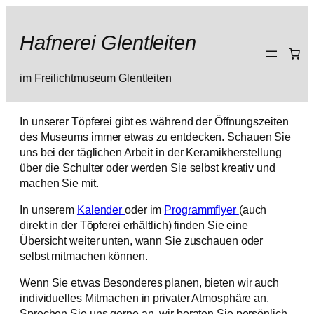
Zum
Inhalt
Hafnerei Glentleiten
springen
im Freilichtmuseum Glentleiten
In unserer Töpferei gibt es während der Öffnungszeiten
des Museums immer etwas zu entdecken. Schauen Sie
uns bei der täglichen Arbeit in der Keramikherstellung
über die Schulter oder werden Sie selbst kreativ und
machen Sie mit.
In unserem
Kalender
oder im
Programmflyer
(auch
direkt in der Töpferei erhältlich) finden Sie eine
Übersicht weiter unten, wann Sie zuschauen oder
selbst mitmachen können.
Wenn Sie etwas Besonderes planen, bieten wir auch
individuelles Mitmachen in privater Atmosphäre an.
Sprechen Sie uns gerne an, wir beraten Sie persönlich.