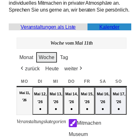
individuelles Mitmachen in privater Atmosphäre an.
Sprechen Sie uns gerne an, wir beraten Sie persönlich.
Veranstaltungen als Liste
Kalender
Woche vom Mai 11th
Monat
Woche
Tag
zurück
Heute
weiter
MO
MONTAG
DI
DIENSTAG
MI
MITTWOCH
DO
DONNERSTAG
FR
FREITAG
SA
SAMSTAG
SO
SONNT
Mai 11,
Mai 12,
Mai 13,
Mai 14,
Mai 15,
Mai 16,
Mai 17,
11
’26
12
13
14
15
16
17
’26
’26
’26
’26
’26
’26
Mai,
Mai,
Mai,
Mai,
Mai,
Mai,
Mai,
●
●
●
●
●
●
2026
2026
2026
2026
2026
2026
2026
(1
(1
(1
(1
(1
(1
Veranstaltungskategorien
Mitmachen
event
event
event
event
event
event
category)
category)
category)
category)
category)
category)
Museum